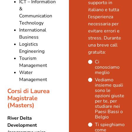
ICT – Information
supporto in
&
italiano e tutta
Communication
l’esperienza
Technology
necessaria per
International
evitare errori e
Business
stress. Durante
Logistics
una breve call
Engineering
gratuita:
Tourism
Ci
Management
conosciamo
Water
meglio
Management
Vediamo
insieme quali
Corsi di Laurea
sono le
opzioni giuste
Magistrale
per te, per
(Masters)
studiare nei
Paesi Bassi o
Belgio
River Delta
Ti spieghiamo
Development
come