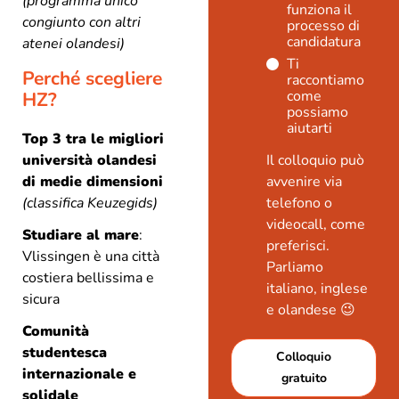
(programma unico
funziona il
congiunto con altri
processo di
candidatura
atenei olandesi)
Ti
Perché scegliere
raccontiamo
come
HZ?
possiamo
aiutarti
Top 3 tra le migliori
università olandesi
Il colloquio può
di medie dimensioni
avvenire via
(classifica Keuzegids)
telefono o
videocall, come
Studiare al mare
:
preferisci.
Vlissingen è una città
Parliamo
costiera bellissima e
italiano, inglese
sicura
e olandese 😉
Comunità
studentesca
Colloquio
internazionale e
gratuito
solidale