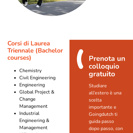
Corsi di Laurea
Triennale (Bachelor
courses)
Prenota un
colloquio
Chemistry
gratuito
Civil Engineering
Engineering
Studiare
Global Project &
all’estero è una
Change
scelta
Management
importante e
Industrial
Goingdutch ti
Engineering &
guida passo
Management
dopo passo, con