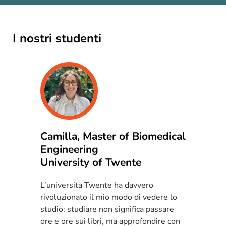
I nostri studenti
Camilla, Master of Biomedical
Be
Engineering
Fo
University of Twente
Il
pr
L’università Twente ha davvero
pr
re
rivoluzionato il mio modo di vedere lo
de
studio: studiare non significa passare
se
ore e ore sui libri, ma approfondire con