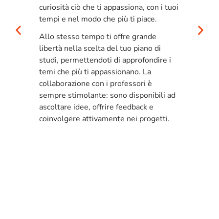
va
 su
curiosità ciò che ti appassiona, con i tuoi
se
to
tempi e nel modo che più ti piace.
Al
è
Allo stesso tempo ti offre grande
Inf
libertà nella scelta del tuo piano di
Ga
studi, permettendoti di approfondire i
.
In
temi che più ti appassionano. La
ac
collaborazione con i professori è
pe
sempre stimolante: sono disponibili ad
int
nno
ascoltare idee, offrire feedback e
co
coinvolgere attivamente nei progetti.
de
pr
era
la
gr
pr