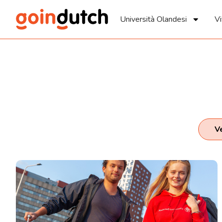
Università Olandesi
Vi
facet-blog-filter-categories-btn
Ve