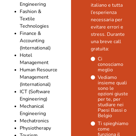
Engineering
italiano e tutta
Fashion &
l’esperienza
Textile
necessaria per
Technologies
evitare errori e
Finance &
stress. Durante
Accounting
una breve call
(International)
gratuita:
Hotel
Ci
Management
conosciamo
Human Resource
meglio
Management
Vediamo
insieme quali
(International)
sono le
ICT (Software
opzioni giuste
Engineering)
per te, per
studiare nei
Mechanical
Paesi Bassi o
Engineering
Belgio
Mechatronics
Ti spieghiamo
Physiotherapy
come
funziona il
Tourism