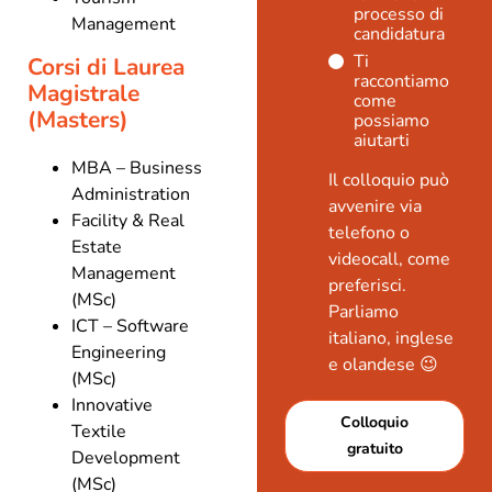
processo di
Management
candidatura
Ti
Corsi di Laurea
raccontiamo
Magistrale
come
(Masters)
possiamo
aiutarti
MBA – Business
Il colloquio può
Administration
avvenire via
Facility & Real
telefono o
Estate
videocall, come
Management
preferisci.
(MSc)
Parliamo
ICT – Software
italiano, inglese
Engineering
e olandese 😉
(MSc)
Innovative
Colloquio
Textile
gratuito
Development
(MSc)