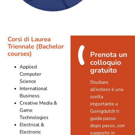
Corsi di Laurea
Triennale (Bachelor
courses)
Prenota un
colloquio
Applied
gratuito
Computer
Science
Studiare
International
all’estero è una
Business
scelta
Creative Media &
importante e
Game
Goingdutch ti
Technologies
guida passo
Electrical &
dopo passo, con
Electronic
supporto in