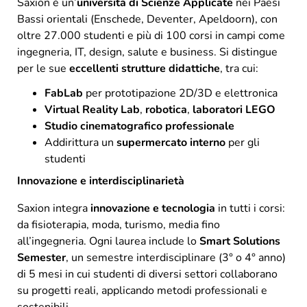
Saxion è un’
università di Scienze Applicate
nei Paesi
Bassi orientali (Enschede, Deventer, Apeldoorn), con
oltre 27.000 studenti e più di 100 corsi in campi come
ingegneria, IT, design, salute e business. Si distingue
per le sue
eccellenti strutture didattiche
, tra cui:
FabLab
per prototipazione 2D/3D e elettronica
Virtual Reality Lab
,
robotica
,
laboratori LEGO
Studio cinematografico professionale
Addirittura un
supermercato interno
per gli
studenti
Innovazione e interdisciplinarietà
Saxion integra
innovazione e tecnologia
in tutti i corsi:
da fisioterapia, moda, turismo, media fino
all’ingegneria. Ogni laurea include lo
Smart Solutions
Semester
, un semestre interdisciplinare (3° o 4° anno)
di 5 mesi in cui studenti di diversi settori collaborano
su progetti reali, applicando metodi professionali e
sostenibili.