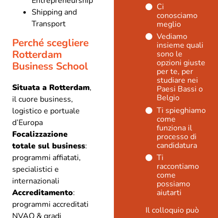
Entrepreneurship
Ci
Shipping and
conosciamo
Transport
meglio
Vediamo
Perché scegliere
insieme quali
Rotterdam
sono le
opzioni giuste
Business School
per te, per
studiare nei
Situata a Rotterdam
,
Paesi Bassi o
Belgio
il cuore business,
Ti spieghiamo
logistico e portuale
come
d’Europa
funziona il
Focalizzazione
processo di
candidatura
totale sul business
:
programmi affiatati,
Ti
raccontiamo
specialistici e
come
internazionali
possiamo
Accreditamento
:
aiutarti
programmi accreditati
Il colloquio può
NVAO & gradi