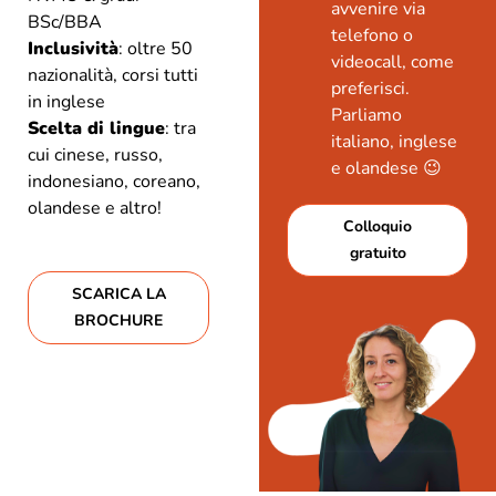
avvenire via
BSc/BBA
telefono o
Inclusività
: oltre 50
videocall, come
nazionalità, corsi tutti
preferisci.
in inglese
Parliamo
Scelta di lingue
: tra
italiano, inglese
cui cinese, russo,
e olandese 😉
indonesiano, coreano,
olandese e altro!
Colloquio
gratuito
SCARICA LA
BROCHURE