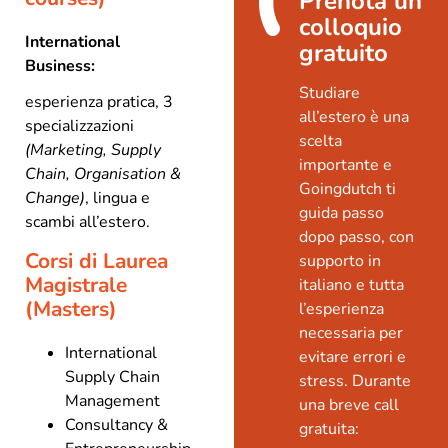
Prenota un
colloquio
International
gratuito
Business:
Studiare
esperienza pratica, 3
all’estero è una
specializzazioni
scelta
(Marketing, Supply
importante e
Chain, Organisation &
Goingdutch ti
Change)
, lingua e
guida passo
scambi all’estero.
dopo passo, con
Corsi di Laurea
supporto in
Magistrale
italiano e tutta
(Masters)
l’esperienza
necessaria per
International
evitare errori e
Supply Chain
stress. Durante
Management
una breve call
Consultancy &
gratuita: