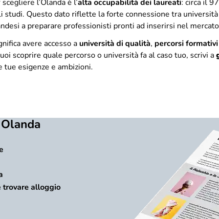
scegliere l’Olanda è l’
alta occupabilità dei laureati
: circa il 
i studi. Questo dato riflette la forte connessione tra universit
landesi a preparare professionisti pronti ad inserirsi nel mercat
ignifica avere accesso a
università di qualità
,
percorsi formativi 
vuoi scoprire quale percorso o università fa al caso tuo, scrivi a
e tue esigenze e ambizioni.
n Olanda
e
a
e trovare alloggio